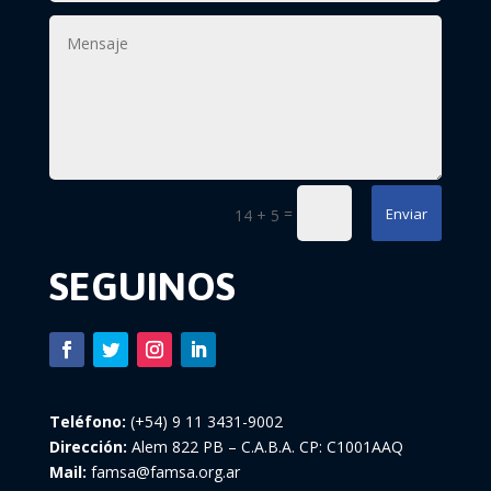
=
Enviar
14 + 5
SEGUINOS
Teléfono:
(+54) 9 11 3431-9002
Dirección:
Alem 822 PB – C.A.B.A. CP: C1001AAQ
Mail:
famsa@famsa.org.ar